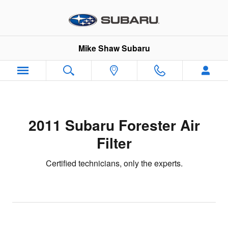
2011 Subaru Forester Air Filter
Skip to main content
Mike Shaw Subaru
2011 Subaru Forester Air
Filter
Certified technicians, only the experts.