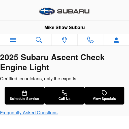
2025 Subaru Ascent Check Engin
Skip to main content
Mike Shaw Subaru
2025 Subaru Ascent Check
Engine Light
Certified technicians, only the experts.
Schedule Service
Call Us
View Specials
Frequently Asked Questions