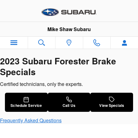
2023 Subaru Forester Brake Spec
Skip to main content
Mike Shaw Subaru
2023 Subaru Forester Brake
Specials
Certified technicians, only the experts.
Schedule Service
Call Us
View Specials
Frequently Asked Questions