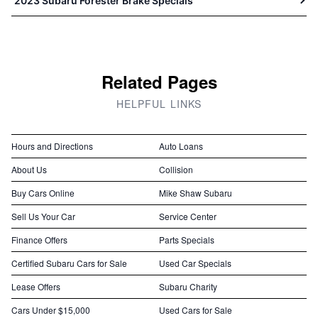
2023 Subaru Forester Brake Specials
Related Pages
HELPFUL LINKS
Hours and Directions
Auto Loans
About Us
Collision
Buy Cars Online
Mike Shaw Subaru
Sell Us Your Car
Service Center
Finance Offers
Parts Specials
Certified Subaru Cars for Sale
Used Car Specials
Lease Offers
Subaru Charity
Cars Under $15,000
Used Cars for Sale