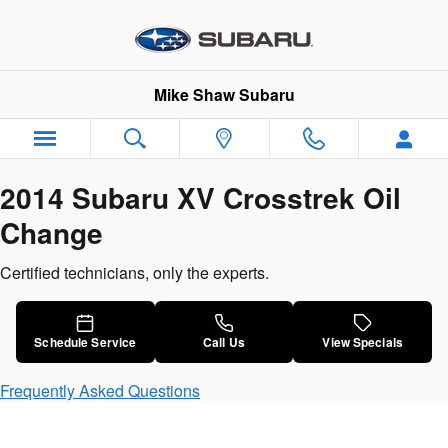
2014 Subaru XV Crosstrek Oil C
Skip to main content
Mike Shaw Subaru
2014 Subaru XV Crosstrek Oil
Change
Certified technicians, only the experts.
Schedule Service
Call Us
View Specials
Frequently Asked Questions