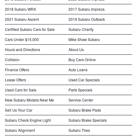
2018 Subaru WRX
2017 Subaru Impreza
2021 Subaru Ascent
2019 Subaru Outback
Certified Subaru Cars for Sale
Subaru Charity
Cars Under $15,000
Mike Shaw Subaru
Hours and Directions
About Us
Collision
Buy Cars Online
Finance Offers
Auto Loans
Lease Offers
Used Car Specials
Used Cars for Sale
Parts Specials
New Subaru Models Near Me
Service Center
Sell Us Your Car
Subaru Brake Pads
Subaru Check Engine Light
Subaru Brake Specials
Subaru Alignment
Subaru Tires